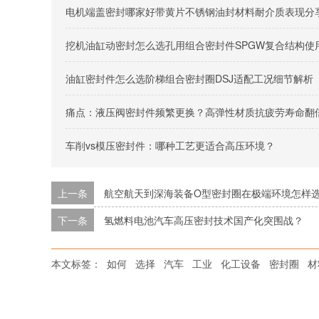
电机端盖密封哪家好带黄片不锈钢油封材料耐介质表现分
挖机油缸动密封怎么选孔用组合密封件SPGW复合结构使
油缸密封件怎么选阶梯组合密封圈DSJ适配工况细节解析
痛点‌：液压阀密封件频繁更换？高弹性材质抗疲劳寿命翻
车削vs模压密封件：哪种工艺更适合高压环境？
上一条
航空航天到深海装备O型密封圈在极端环境怎样
下一条
氢燃料电池汽车高压密封技术国产化突围战？
本文标签：
如何
选择
汽车
工业
化工设备
密封圈
材