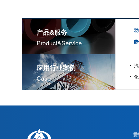
动
产品&服务
静
Product&service
汽
应用行业案例
化
Case
爱