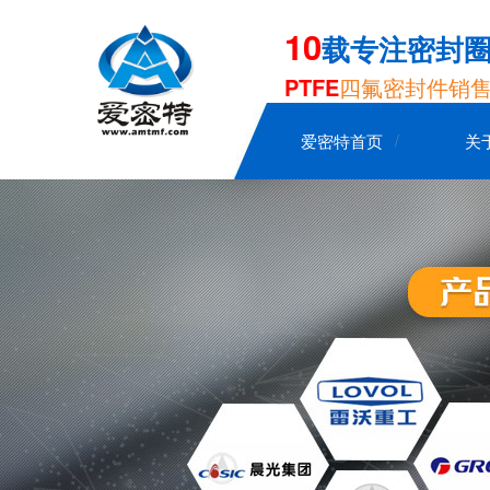
10
载专注密封
PTFE
四氟密封件销
爱密特首页
关