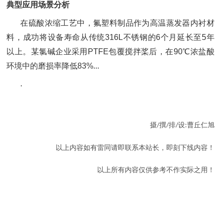
典型应用场景分析
在硫酸浓缩工艺中，氟塑料制品作为高温蒸发器内衬材
料，成功将设备寿命从传统
316L不锈钢的6个月延长至5年
以上。某氯碱企业采用PTFE包覆搅拌桨后，在90℃浓盐酸
环境中的磨损率降低83%...
.
摄
撰
排
设
曹丘仁旭
/
/
/
:
以上内容如有雷同请即联系本站长，即刻下线内容！
以上所有内容仅供参考不作实际之用！